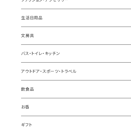
近江和ろうそく大與／DAIYO
生活日用品
Oowets
文房具
KIKIME
バス・トイレ・キッチン
コロリドー
アウトドア・スポーツ・トラベル
THE
飲食品
THE NODOKA
お香
さざなみ漆器
ギフト