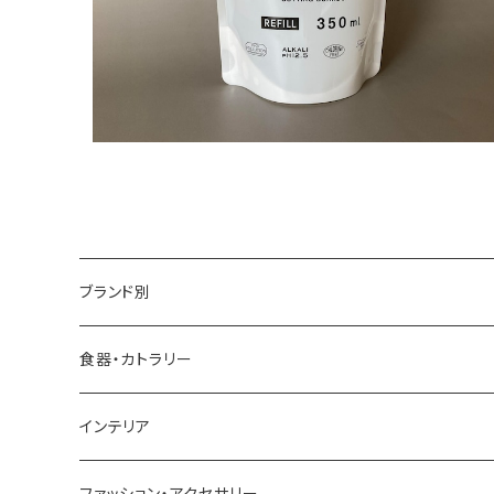
ブランド別
アイダシュン ／ by age 18 オリジナル
食器・カトラリー
四十沢木材工芸
インテリア
アッシュコンセプト
ファッション・アクセサリー