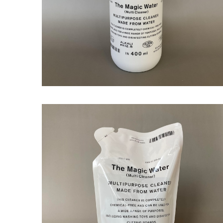
¥1,430
THE The Magic Water 詰替用
¥940