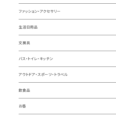
アッシュコンセプト
ファッション・アクセサリー
近江和ろうそく大與／DAIYO
生活日用品
Oowets
文房具
KIKIME
バス・トイレ・キッチン
コロリドー
アウトドア・スポーツ・トラベル
THE
飲食品
THE NODOKA
お香