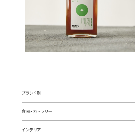
¥1,760
ブランド別
アイダシュン ／ by age 18 オリジナル
食器・カトラリー
四十沢木材工芸
インテリア