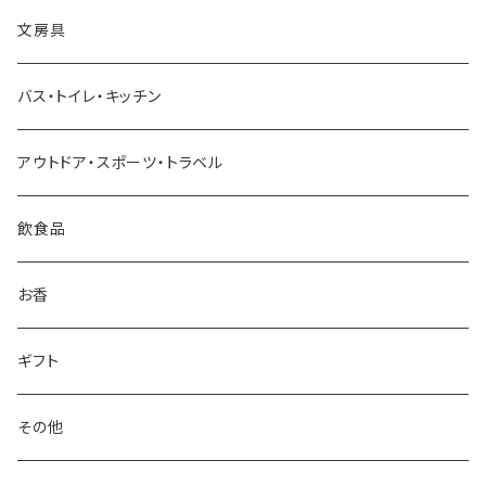
Oowets
文房具
KIKIME
バス・トイレ・キッチン
コロリドー
アウトドア・スポーツ・トラベル
THE
飲食品
THE NODOKA
お香
さざなみ漆器
ギフト
sugata
その他