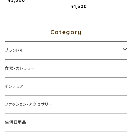
¥3,000
¥1,500
Category
ブランド別
アイダシュン ／ by age 18 オリジナル
食器・カトラリー
四十沢木材工芸
インテリア
アッシュコンセプト
ファッション・アクセサリー
近江和ろうそく大與／DAIYO
生活日用品