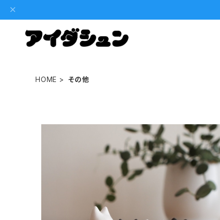
HOME
その他
アッシュコンセプト 森井ユカ ネゴ