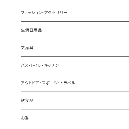
アッシュコンセプト
ファッション・アクセサリー
近江和ろうそく大與／DAIYO
生活日用品
Oowets
文房具
KIKIME
バス・トイレ・キッチン
コロリドー
アウトドア・スポーツ・トラベル
THE
飲食品
THE NODOKA
お香