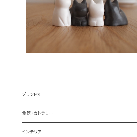
¥9,900
ブランド別
アイダシュン ／ by age 18 オリジナル
食器・カトラリー
四十沢木材工芸
インテリア