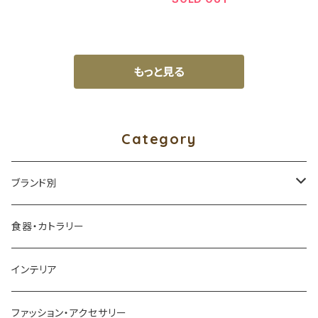
もっと見る
Category
ブランド別
アイダシュン ／ by age 18 オリジナル
食器・カトラリー
四十沢木材工芸
インテリア
アッシュコンセプト
ファッション・アクセサリー