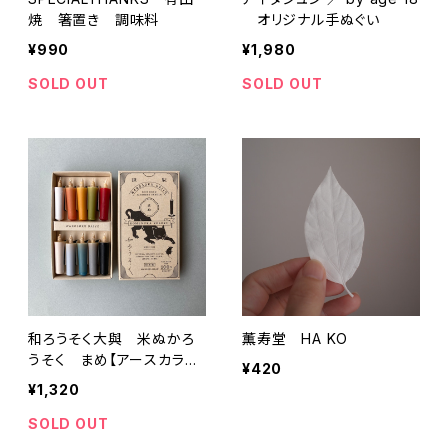
焼 箸置き 調味料
オリジナル手ぬぐい
¥990
¥1,980
SOLD OUT
SOLD OUT
和ろうそく大與 米ぬかろ
薫寿堂 HA KO
うそく まめ【アースカラ
¥420
ー】
¥1,320
SOLD OUT