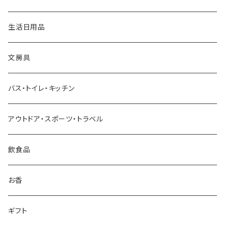
近江和ろうそく大與／DAIYO
生活日用品
Oowets
文房具
KIKIME
バス・トイレ・キッチン
コロリドー
アウトドア・スポーツ・トラベル
THE
飲食品
THE NODOKA
お香
さざなみ漆器
ギフト