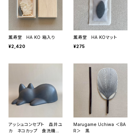
薫寿堂 HA KO 箱入り
薫寿堂 HA KOマット
¥2,420
¥275
アッシュコンセプト 森井ユ
Marugame Uchiwa ＜BA
カ ネコカップ 食洗機対
R＞ 黒