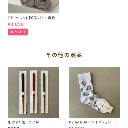
【アウトレット】渡辺パイル織物
もふもふサンホーキン（バスタオ
¥3,850
ル）
30%OFF
その他の商品
細けずり箸 23cm
by age 18／アイダシュン D
odo Socks コラボソックス