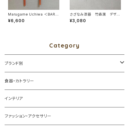
Marugame Uchiwa ＜BAR
さざなみ漆器 竹森滉 デザー
＞ 赤
トスプーン
¥6,600
¥3,080
Category
ブランド別
アイダシュン ／ by age 18 オリジナル
食器・カトラリー
四十沢木材工芸
インテリア
アッシュコンセプト
ファッション・アクセサリー