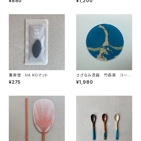
¥880
¥1,200
薫寿堂 HA KOマット
さざなみ漆器 竹森滉 コース
ター
¥275
¥1,980