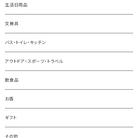
近江和ろうそく大與／DAIYO
生活日用品
Oowets
文房具
KIKIME
バス・トイレ・キッチン
コロリドー
アウトドア・スポーツ・トラベル
THE
飲食品
THE NODOKA
お香
さざなみ漆器
ギフト
sugata
その他