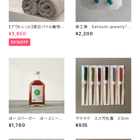
【アウトレット】渡辺パイル織物
新工房 Setoumi jewelry「青
もふもふサンホーキン（バスタオ
のカケラピアス」
¥3,850
¥2,200
ル）
30%OFF
ほーぷバーガー ほーぷこーら
ヤマチク スス竹丸箸 23cm
シロップ
¥1,760
¥935