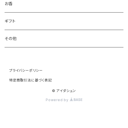
THE NODOKA
お香
さざなみ漆器
ギフト
sugata
その他
大成紙器製作所
プライバシーポリシー
TEA FACTORY GEN
特定商取引法に基づく表記
te+.
© アイダシュン
Powered by
TO and FRO
Dodo Socks