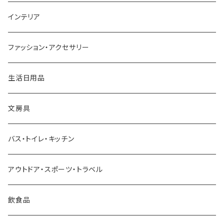
四十沢木材工芸
インテリア
アッシュコンセプト
ファッション・アクセサリー
近江和ろうそく大與／DAIYO
生活日用品
Oowets
文房具
KIKIME
バス・トイレ・キッチン
コロリドー
アウトドア・スポーツ・トラベル
THE
飲食品