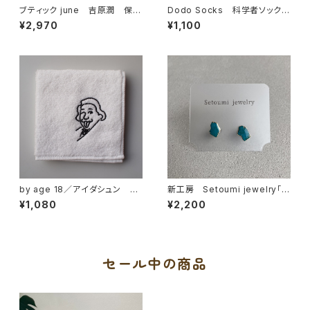
ブティック june 吉原潤 保多
Dodo Socks 科学者ソックス
織コラージュシュシュ
【アインシュタイン】
¥2,970
¥1,100
by age 18／アイダシュン 渡
新工房 Setoumi jewelry「青
辺パイル織物 コラボハンカチ
のカケラピアス」
¥1,080
¥2,200
セール中の商品