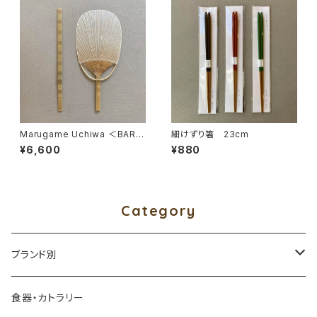
Marugame Uchiwa ＜BAR
細けずり箸 23cm
＞ 縞
¥6,600
¥880
Category
ブランド別
アイダシュン ／ by age 18 オリジナル
食器・カトラリー