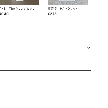
THE The Magic Water
薫寿堂 HA KOマット
詰替用
¥940
¥275