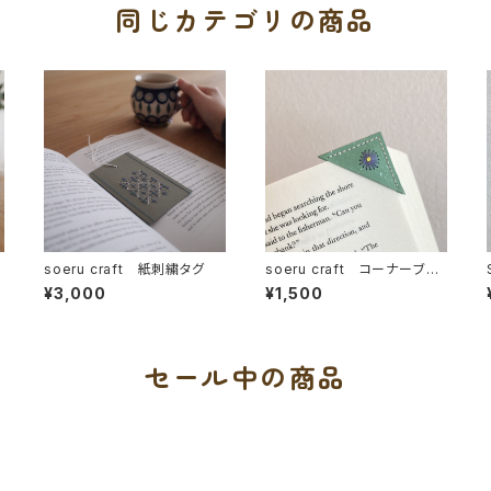
同じカテゴリの商品
soeru craft 紙刺繍タグ
soeru craft コーナーブッ
クマーク
¥3,000
¥1,500
セール中の商品