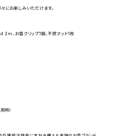
々にお楽しみいただけます。
ord 2ｍ、お香クリップ1個、不燃マット1枚
ズ
使用時）
業の兵庫県淡路島に本社を構える老舗のお香ブランド。