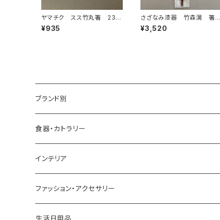
ヤマチク スス竹丸箸 23c
さざなみ漆器 竹森滉 
m
20ｃｍ
¥935
¥3,520
ブランド別
アイダシュン ／ by age 18 オリジナル
食器・カトラリー
四十沢木材工芸
インテリア
アッシュコンセプト
ファッション・アクセサリー
近江和ろうそく大與／DAIYO
生活日用品