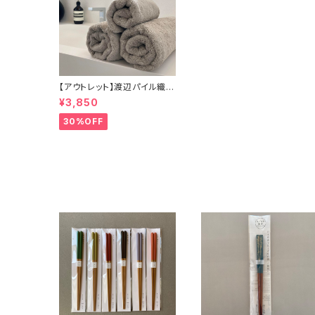
【アウトレット】渡辺パイル織
物 もふもふサンホーキン（バ
¥3,850
スタオル）
30%OFF