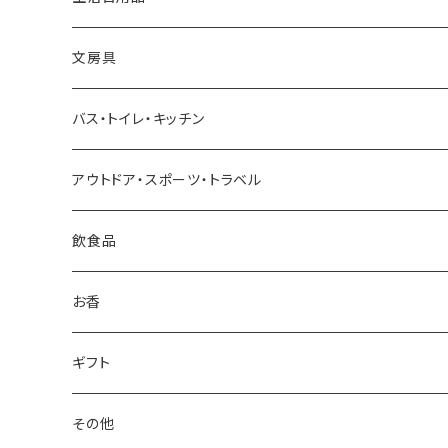
Oowets
文房具
KIKIME
バス・トイレ・キッチン
コロリドー
アウトドア・スポーツ・トラベル
THE
飲食品
THE NODOKA
お香
さざなみ漆器
ギフト
sugata
その他