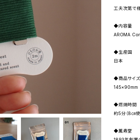
工夫次第で様
◆内容量
AROMA C
◆生産国
日本
◆商品サイ
145×90mm
◆燃焼時間
約5分（8㎝
◆薫寿堂
1893年創