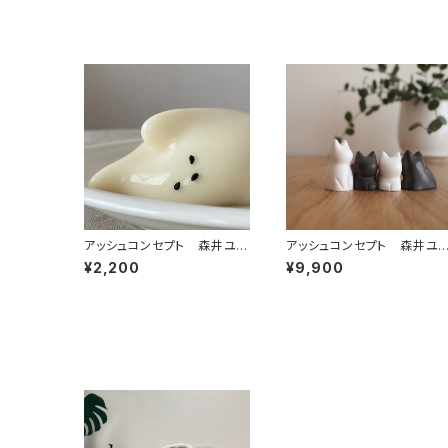
アッシュコンセプト 森井ユ
アッシュコンセプト 森井ユ
カ コネコカップ 食洗機対
カ ネゴ
¥2,200
¥9,900
応