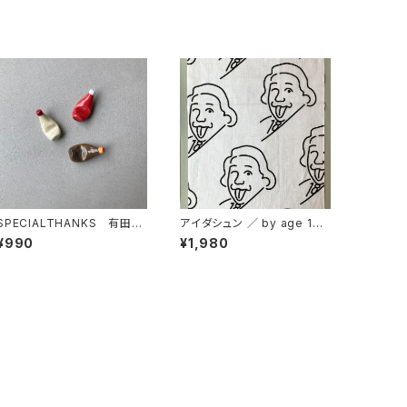
SPECIALTHANKS 有田
アイダシュン ／ by age 18
焼 箸置き 調味料
オリジナル手ぬぐい
¥990
¥1,980