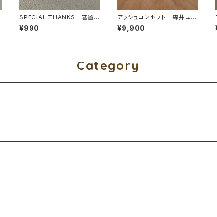
箸
SPECIAL THANKS 箸置
アッシュコンセプト 森井ユ
き 有田町で発掘されたバナ
カ ネゴ
¥990
¥9,900
ナ
Category