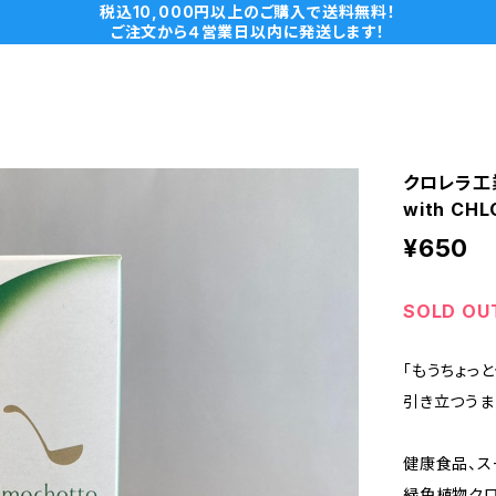
税込10,000円以上のご購入で送料無料！
ご注文から４営業日以内に発送します！
クロレラ工
with CH
¥650
SOLD OU
「もうちょっ
引き立つうま
健康食品、ス
緑色植物ク