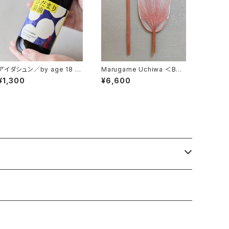
アイダシュン／by age 18 ひ
Marugame Uchiwa ＜BAR
だまり醤油（グルテンフリー醤
＞ 赤
¥1,300
¥6,600
油）