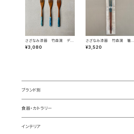
さざなみ漆器 竹森滉 デザ
さざなみ漆器 竹森滉 
ートフォーク
20ｃｍ
¥3,080
¥3,520
ブランド別
アイダシュン ／ by age 18 オリジナル
食器・カトラリー
四十沢木材工芸
インテリア