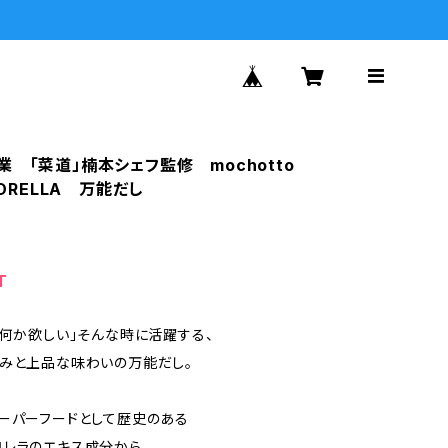
業 「菜道」楠本シェフ監修 mochotto
LORELLA 万能だし
T
と何か欲しい」そんな時に活躍する、
みと上品な味わいの万能だし。
ーパーフードとして歴史のある
ロレラのエキス成分から