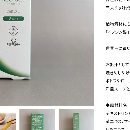
三大うま味成
植物素材にも
「イノシン酸
世界一に輝い
お出汁として
焼きめしや炒
ポトフやロー
洋風スープと
◆原材料名
デキストリン
菜エキス、マ
レラエキス