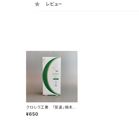
レビュー
クロレラ工業 「菜道」楠本シ
ェフ監修 mochotto with
¥650
CHLORELLA 万能だし