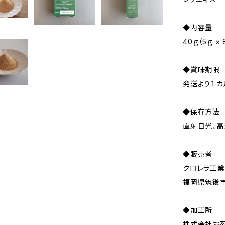
◆内容量
40ｇ（5ｇ × 
◆賞味期限
発送より１カ
◆保存方法
直射日光、高
◆販売者
クロレラ工
福岡県筑後市
◆加工所
株式会社お