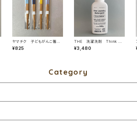
箸
ヤマチク 子どもがんこ箸 1
THE 洗濯洗剤 Think Na
8cm 食洗機対応
ture ボトル
¥825
¥3,480
Category