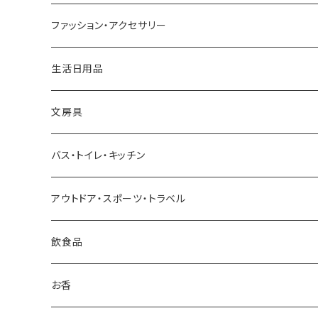
アッシュコンセプト
ファッション・アクセサリー
近江和ろうそく大與／DAIYO
生活日用品
Oowets
文房具
KIKIME
バス・トイレ・キッチン
コロリドー
アウトドア・スポーツ・トラベル
THE
飲食品
THE NODOKA
お香