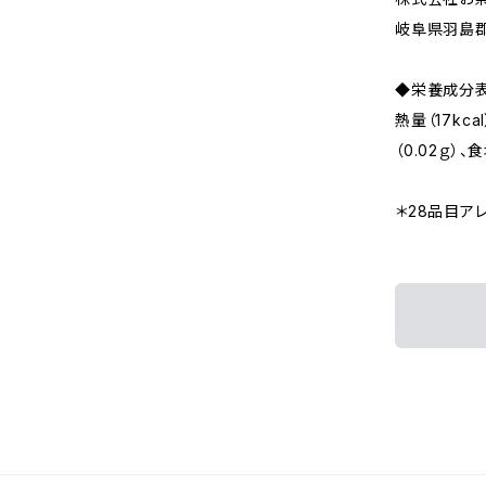
岐阜県羽島郡
◆栄養成分表
熱量（17kca
（0.02ｇ）、
＊28品目ア