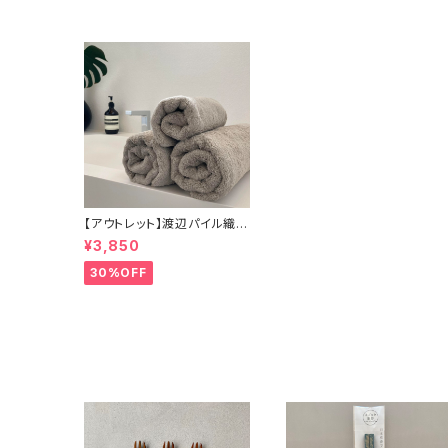
【アウトレット】渡辺パイル織
物 もふもふサンホーキン（バ
¥3,850
スタオル）
30%OFF