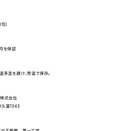
8包）
月を保証
温多湿を避け、常温で保存。
業株式会社
久富1343
茶の玉露園 第一工場